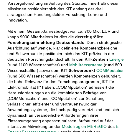
Vorsorgeforschung im Auftrag des Staates. Innerhalb dieser
Missionen positioniert sich das KIT entlang der drei
strategischen Handlungsfelder Forschung, Lehre und
Innovation.
Mit einem Gesamt-Jahresbudget von ca. 700 Mio. EUR und
knapp 9000 Mitarbeitern ist dies die
derzeit größte
Forschungseinrichtung Deutschlands
. Durch strategische
Ausrichtung auf wenige, klar definierte Kompetenzbereiche
und Schwerpunkte positioniert sich das KIT präzise in der
deutschen Forschungslandschaft. In den
KIT-Zentren
Energie
(rund 1100 Wissenschaftler) und
Mobilitätssysteme
(rund 800
Wissenschaftler) sowie dem
KIT-Schwerpunkt
COMMputation
(rund 600 Wissenschaftler) werden Kompetenzen gebündelt,
die hohe Relevanz für das Forschungsprogramm „IKT für
Elektromobilität II“ haben. „COMMputation“ adressiert die
Herausforderungen an die kombinierten Beiträge von
„COMMunication“ und „COMputation“ zur Schaffung
verlässlicher, effizienter und vertrauenswürdiger
Anwendungssysteme, die hochgradig vernetzt sind und sich
dynamisch an veränderliche Anforderungen ihrer
Einsatzumgebung anpassen müssen. Aufbauend auf der
intensiven Mitwirkung an der
Modellregion MEREGIO
des
E-