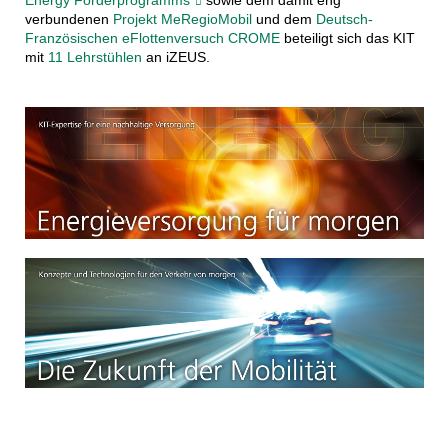
Energy Förderprogramms
sowie dem damit eng
verbundenen
Projekt MeRegioMobil
und dem
Deutsch-
Französischen eFlottenversuch CROME
beteiligt sich das KIT
mit
11 Lehrstühlen
an iZEUS.